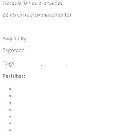
Flores e folhas prensadas
22 x 5 cm (aproximadamente)
Availablity
Esgotado
Tags:
bookmark
,
Marcador
,
Marcadores
Partilhar:
Facebook
X
Telegram
WhatsApp
Pinterest
Email