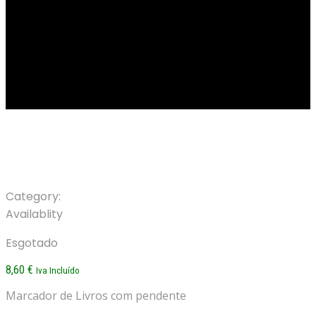
Marcador de Livros
Category:
Marcadores
Availablity
Esgotado
8,60
€
Iva Incluído
Marcador de Livros com pendente