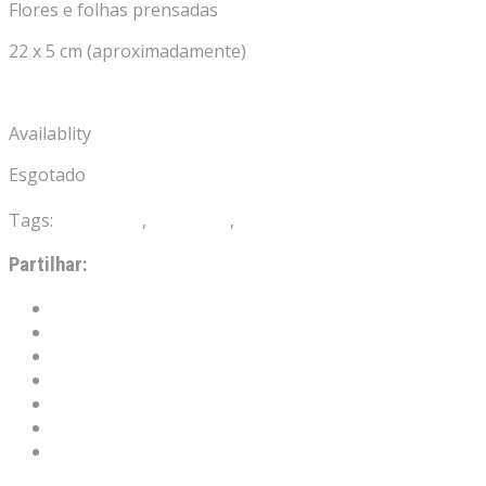
Flores e folhas prensadas
22 x 5 cm (aproximadamente)
Availablity
Esgotado
Tags:
bookmark
,
Marcador
,
Marcadores
Partilhar:
Facebook
X
Telegram
WhatsApp
Pinterest
Email