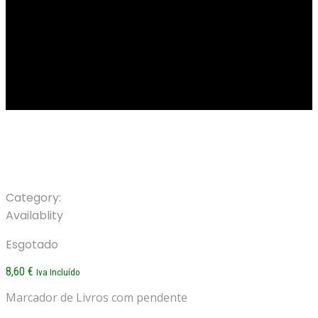
Marcador de Livros
Category:
Marcadores
Availablity
Esgotado
8,60
€
Iva Incluído
Marcador de Livros com pendente