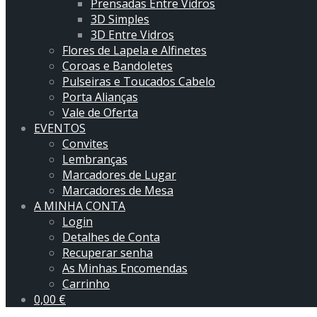
Prensadas Entre Vidros
3D Simples
3D Entre Vidros
Flores de Lapela e Alfinetes
Coroas e Bandoletes
Pulseiras e Toucados Cabelo
Porta Alianças
Vale de Oferta
EVENTOS
Convites
Lembranças
Marcadores de Lugar
Marcadores de Mesa
A MINHA CONTA
Login
Detalhes de Conta
Recuperar senha
As Minhas Encomendas
Carrinho
0,00
€